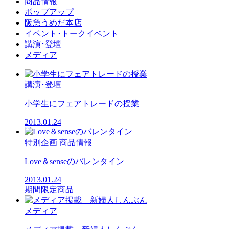
商品情報
ポップアップ
阪急うめだ本店
イベント･トークイベント
講演･登壇
メディア
講演･登壇
小学生にフェアトレードの授業
2013.01.24
特別企画
商品情報
Love＆senseのバレンタイン
2013.01.24
期間限定商品
メディア