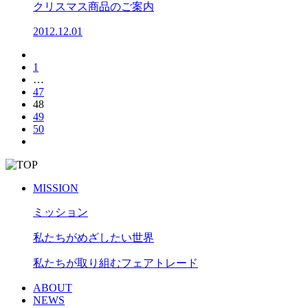
クリスマス商品のご案内
2012.12.01
投
1
稿
…
47
の
48
49
ペ
50
ー
ジ
送
MISSION
り
ミッション
私たちがめざしたい世界
私たちが取り組むフェアトレード
ABOUT
NEWS