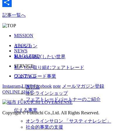
Pocket
共
記事一覧へ
有
MISSION
ABOUT
ミッション
NEWS
MAGAZINE
私たちがめざしたい世界
SERVICE
私たちが取り組むフェアトレード
CONTACT
フェアトレード事業
Instagram
LINE
Facebook
note
メールマガジン登録
直営店
ONLINE SHOP
オンラインショップ
フェアトレードパートナーのご紹介
伝える事業
Copyright © Fukuichi Co.,Ltd. All Rights Reserved.
オンラインサロン 「サスティナレシピ」
社会的事業の支援