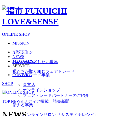
ONLINE SHOP
MISSION
ABOUT
ミッション
NEWS
MAGAZINE
私たちがめざしたい世界
SERVICE
私たちが取り組むフェアトレード
CONTACT
フェアトレード事業
SHOP
直営店
オンラインショップ
フェアトレードパートナーのご紹介
TOP
NEWS
メディア掲載 読売新聞
伝える事業
NEWS
オンラインサロン 「サスティナレシピ」