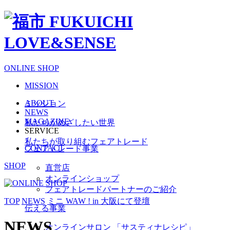
ONLINE SHOP
MISSION
ABOUT
ミッション
NEWS
MAGAZINE
私たちがめざしたい世界
SERVICE
私たちが取り組むフェアトレード
CONTACT
フェアトレード事業
SHOP
直営店
オンラインショップ
フェアトレードパートナーのご紹介
TOP
NEWS
ミニ WAW ! in 大阪にて登壇
伝える事業
NEWS
オンラインサロン 「サスティナレシピ」