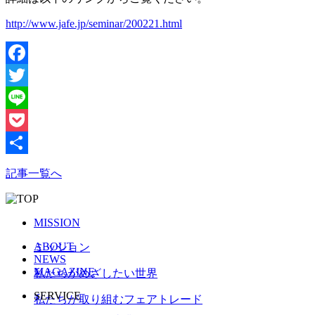
http://www.jafe.jp/seminar/200221.html
Facebook
Twitter
Line
Pocket
共
記事一覧へ
有
MISSION
ABOUT
ミッション
NEWS
MAGAZINE
私たちがめざしたい世界
SERVICE
私たちが取り組むフェアトレード