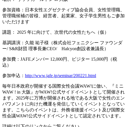
参加資格：日本女性エグゼクティブ協会会員、女性管理職、
管理職候補の皆様、経営者、起業家、女子学生男性もご参加
いただけます
講題： 2025 年に向けて、次世代の女性たちへ（仮）
基調講演：久能 祐子様（株式会社フェニクシー ファウンダ
ー/ S&R財団 理事長兼CEO/ Halcyon創設者兼議長）
参加費：JAFEメンバー 12,000円、ビジター 15,000円（税
込）
参加申込：
http://www.jafe.jp/seminar/200221.html
毎年日本政府が開催する国際女性会議WAW!に倣い、『ミニ
WAW ! in 大阪』がWAW!公式サイドイベントとして開催され
ます。2025年に万博が開催される地である大阪で女性のエン
パワメントに向けた機運を発信していくイベントとなってい
ます。こちらのイベントは、外務省後援イベント及び国際女
性会議WAW!公式サイドイベントとして認定されています。
詳細は以下のリンクからご覧ください。