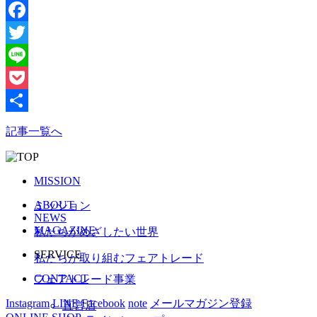
Facebook
Twitter
Line
Pocket
共
記事一覧へ
有
MISSION
ABOUT
ミッション
NEWS
MAGAZINE
私たちがめざしたい世界
SERVICE
私たちが取り組むフェアトレード
CONTACT
フェアトレード事業
Instagram
LINE
Facebook
note
メールマガジン登録
直営店