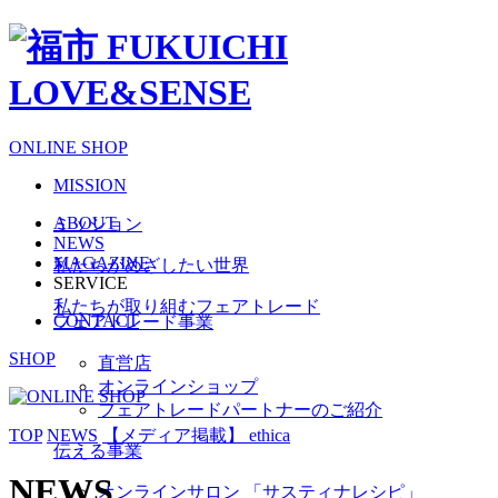
ONLINE SHOP
MISSION
ABOUT
ミッション
NEWS
MAGAZINE
私たちがめざしたい世界
SERVICE
私たちが取り組むフェアトレード
CONTACT
フェアトレード事業
SHOP
直営店
オンラインショップ
フェアトレードパートナーのご紹介
TOP
NEWS
【メディア掲載】 ethica
伝える事業
NEWS
オンラインサロン 「サスティナレシピ」