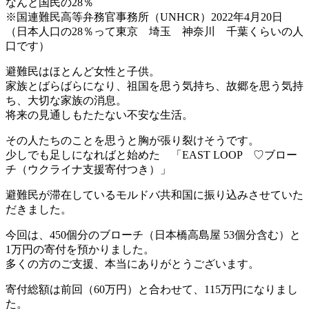
なんと国民の28％
※国連難民高等弁務官事務所（UNHCR）2022年4月20日
（日本人口の28％って東京 埼玉 神奈川 千葉くらいの人
口です）
避難民はほとんど女性と子供。
家族とばらばらになり、祖国を思う気持ち、故郷を思う気持
ち、大切な家族の消息。
将来の見通しもたたない不安な生活。
その人たちのことを思うと胸が張り裂けそうです。
少しでも足しになればと始めた 「EAST LOOP ♡ブロー
チ（ウクライナ支援寄付つき）」
避難民が滞在しているモルドバ共和国に振り込みさせていた
だきました。
今回は、450個分のブローチ（日本橋高島屋 53個分含む）と
1万円の寄付を預かりました。
多くの方のご支援、本当にありがとうございます。
寄付総額は前回（60万円）と合わせて、115万円になりまし
た。