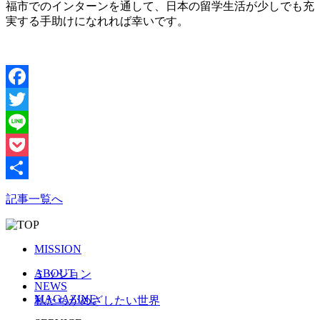
福市でのインターンを通して、日本の留学生活が少しでも充
実する手助けになれれば幸いです。
Facebook
Twitter
Line
Pocket
共
記事一覧へ
有
MISSION
ABOUT
ミッション
NEWS
MAGAZINE
私たちがめざしたい世界