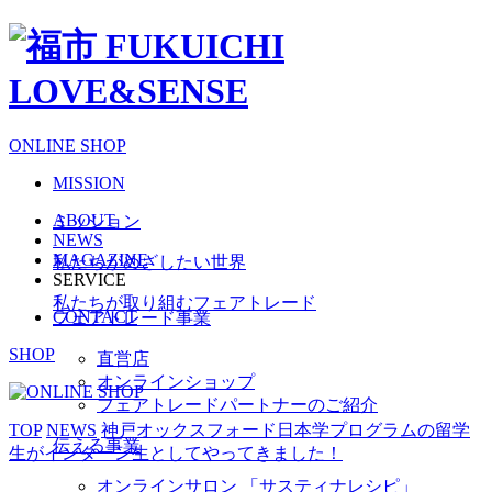
ONLINE SHOP
MISSION
ABOUT
ミッション
NEWS
MAGAZINE
私たちがめざしたい世界
SERVICE
私たちが取り組むフェアトレード
CONTACT
フェアトレード事業
SHOP
直営店
オンラインショップ
フェアトレードパートナーのご紹介
TOP
NEWS
神戸オックスフォード日本学プログラムの留学
伝える事業
生がインターン生としてやってきました！
オンラインサロン 「サスティナレシピ」