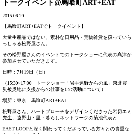
トークイベント@馬喰町ART+EAT
2015.06.29
【馬喰町ART+EATでトークイベント】
大量生産品ではない、素朴な日用品・荒物雑貨を扱っていら
っしゃる松野屋さん。
その松野屋さんのイベントでのトークショーに代表の髙津が
参加させていただきます。
日時：7月19日（日）
（15:30~17:00 トークショー「岩手遠野からの風」東北震
災被災地に支援からの仕事を!!の活動について）
場所：東京 馬喰町ART+EAT
松野屋さん、ハートブローチをデザインくださった岩切エミ
先生、遠野山・里・暮らしネットワークの菊池代表と
EAST LOOPと深く関わってくださっている方々との貴重な