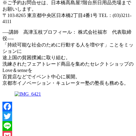
※ご予約お問合せは、日本橋髙島屋7階台所日用品売場まで
お願いします。
〒103-8265 東京都中央区日本橋2丁目4番1号 TEL：(03)3211‐
4111
—-講師 高津玉枝プロフィール： 株式会社福市 代表取締
役—-
「持続可能な社会のために行動する人を増やす」ことをミッ
ションに
途上国の貧困撲滅に取り組む。
洗練されたフェアトレード商品を集めたセレクトショップの
Love＆senseを
百貨店などでイベント中心に展開。
京都市イノベーション・キュレーター塾の塾長も務める。
Facebook
Twitter
Line