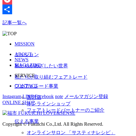
Pocket
共
記事一覧へ
有
MISSION
ABOUT
ミッション
NEWS
MAGAZINE
私たちがめざしたい世界
SERVICE
私たちが取り組むフェアトレード
CONTACT
フェアトレード事業
Instagram
LINE
Facebook
note
メールマガジン登録
直営店
ONLINE SHOP
オンラインショップ
フェアトレードパートナーのご紹介
伝える事業
Copyright © Fukuichi Co.,Ltd. All Rights Reserved.
オンラインサロン 「サスティナレシピ」