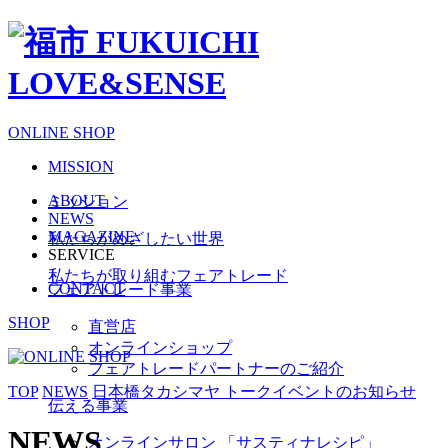
ONLINE SHOP
MISSION
ABOUT
ミッション
NEWS
MAGAZINE
私たちがめざしたい世界
SERVICE
私たちが取り組むフェアトレード
CONTACT
フェアトレード事業
SHOP
直営店
オンラインショップ
フェアトレードパートナーのご紹介
TOP
NEWS
日本橋タカシマヤ トークイベントのお知らせ
伝える事業
NEWS
オンラインサロン 「サスティナレシピ」