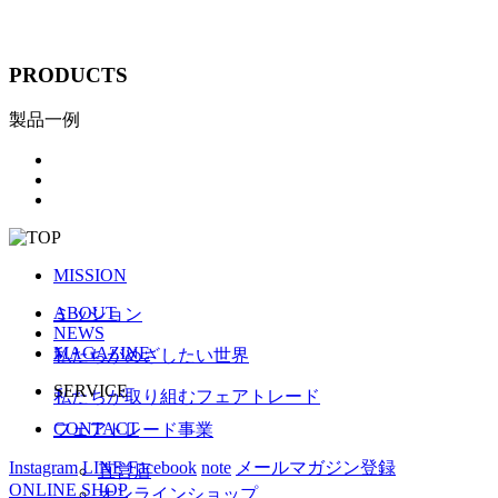
PRODUCTS
製品一例
MISSION
ABOUT
ミッション
NEWS
MAGAZINE
私たちがめざしたい世界
SERVICE
私たちが取り組むフェアトレード
CONTACT
フェアトレード事業
Instagram
LINE
Facebook
note
メールマガジン登録
直営店
ONLINE SHOP
オンラインショップ