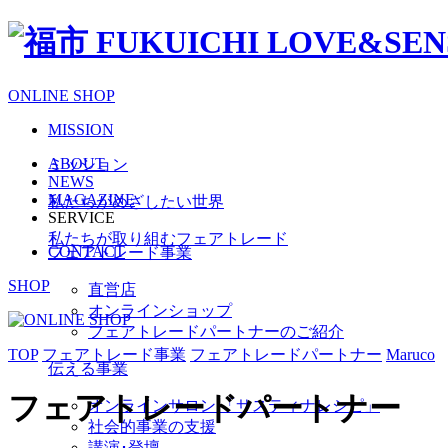
ONLINE SHOP
MISSION
ABOUT
ミッション
NEWS
MAGAZINE
私たちがめざしたい世界
SERVICE
私たちが取り組むフェアトレード
CONTACT
フェアトレード事業
SHOP
直営店
オンラインショップ
フェアトレードパートナーのご紹介
TOP
フェアトレード事業
フェアトレードパートナー
Maruco
伝える事業
フェアトレード
パートナー
オンラインサロン 「サスティナレシピ」
社会的事業の支援
講演･登壇