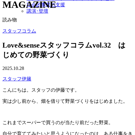
MAGAZINE
社会的事業の支援
講演･登壇
読み物
スタッフコラム
Love&senseスタッフコラムvol.32 は
じめての野菜づくり
2025.10.28
スタッフ伊籐
こんにちは。スタッフの伊藤です。
実は少し前から、畑を借りて野菜づくりをはじめました。
これまでスーパーで買うのが当たり前だった野菜。
自分で育ててみたいと思うようになったのは、ある仕事をき