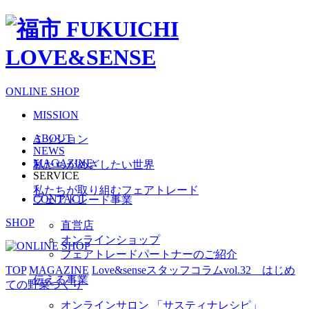
ONLINE SHOP
MISSION
ABOUT
ミッション
NEWS
MAGAZINE
私たちがめざしたい世界
SERVICE
私たちが取り組むフェアトレード
CONTACT
フェアトレード事業
SHOP
直営店
オンラインショップ
フェアトレードパートナーのご紹介
TOP
MAGAZINE
Love&senseスタッフコラムvol.32 はじめ
伝える事業
ての野菜づくり
オンラインサロン 「サスティナレシピ」