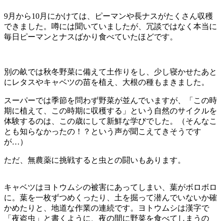
9月から10月にかけては、ピーマンや長ナスがたくさん収穫
できました。噂には聞いていましたが、冗談ではなく本当に
毎日ピーマンとナスばかり食べていたほどです。
別の畝では秋冬野菜に備えて土作りをし、少し寝かせたあと
にレタスやキャベツの苗を植え、大根の種もまきました。
スーパーでは季節を問わず野菜が並んでいますが、「この時
期に植えて、この時期に収穫する」という自然のサイクルを
体験するのは、この歳にして新鮮な学びでした。（そんなこ
とも知らなかったの！？という声が聞こえてきそうです
が…）
ただ、無農薬に挑戦すると虫との闘いもあります。
キャベツはヨトウムシの被害にあってしまい、葉がボロボロ
に。葉を一枚ずつめくったり、土を掘って潜んでいないか確
かめたりと、地道な作業の連続です。ヨトウムシは漢字で
「夜盗虫」と書くように、夜の間に野菜を食べてしまうの