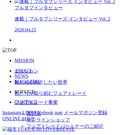
プルタブインタビュー
連載｜プルタブシリーズ インタビュー Vol. 2
2026.04.25
MISSION
ABOUT
ミッション
NEWS
MAGAZINE
私たちがめざしたい世界
SERVICE
私たちが取り組むフェアトレード
CONTACT
フェアトレード事業
Instagram
LINE
Facebook
note
メールマガジン登録
直営店
ONLINE SHOP
オンラインショップ
フェアトレードパートナーのご紹介