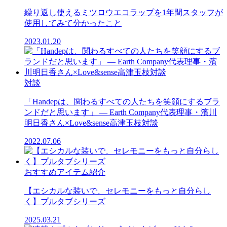
繰り返し使えるミツロウエコラップを1年間スタッフが
使用してみて分かったこと
2023.01.20
対談
「Handepは、関わるすべての人たちを笑顔にするブラ
ンドだと思います」 ― Earth Company代表理事・濱川
明日香さん×Love&sense高津玉枝対談
2022.07.06
おすすめアイテム紹介
【エシカルな装いで、セレモニーをもっと自分らし
く】プルタブシリーズ
2025.03.21