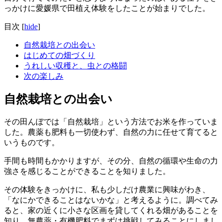
っかけに愛媛県で田植え体験をしたことが始まりでした。
目次
[
hide
]
自然栽培との出会い
はじめての畑づくり
うれしい収穫と、虫との格闘
次の楽しみ
自然栽培との出会い
その田んぼでは「自然栽培」という方法でお米を作っていま
した。農薬も肥料も一切使わず、自然の力に任せて育てると
いうものです。
手間も時間もかかりますが、その分、自然の循環や生命の力
強さを感じることができることを知りました。
その体験をきっかけに、私も少しだけ農業に興味がわき、
「なにかできることはないかな」と考えるように。調べてみ
ると、家の近くに小さな区画を貸してくれる畑があることを
知り、無農薬・有機肥料でまずは挑戦してみることにしまし