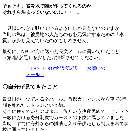
そもそも、被災地で誰が作ってくれるのか
それすら決まっていないのに・・・。
一見思いつきで動いているようにしか見えないのですが、
当時の私は、被災地の人たちの心を元気にするための
「本
質」
が少し見えていたのかもしれません。
最初に、NPOの方に送った長文メールに書いていたこと
（第2話参照）を少しだけ深堀させてください。
―EASTLOOP物語 第2話―「お願いの
メール」
〇自分が見てきたこと
最貧国の一つであるネパール。首都カトマンズから車で8時
間も離れたチトワンという街。
そこに住んでいたのはタルー族という少数民族で、ヒンドゥ
ー教における身分制度でカーストの下位に属していました。
当時、すでに海外からの援助も入り子供たちも制服を着て学
校に通っていました。