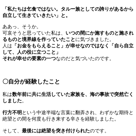
「私たちは乞食ではない。タルー族としての誇りがあるから
自立して生きていきたい」と。
ああっ、そうか。
可哀そうと思っていた私は、
いつの間にか施すものと施され
るものと境界線を作っていたこと
に気づきました。
人は
「お金をもらえること」が幸せなのではなく「自ら自立
して、人の役に立つこと」
それが幸せの要素の一つ
なのだと気づいたのです。
〇自分が経験したこと
私は
数年前に共に生活していた家族を、海の事故で突然亡く
しました
。
行方不明
という中途半端な言葉に翻弄され、わずかな期待と
絶望との間を何度も行き来する辛さを経験しました。
そして、
最後には絶望を突き付けられた
のです。